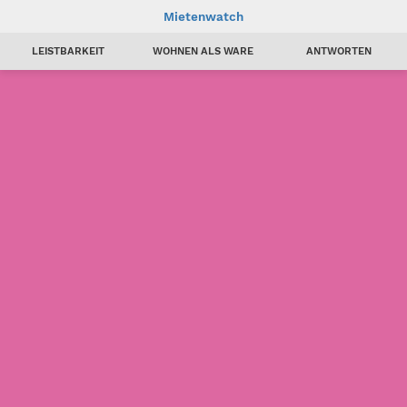
Mietenwatch
LEISTBARKEIT
WOHNEN ALS WARE
ANTWORTEN